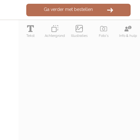
Ga verder met bestellen
Tekst
Achtergrond
Illustraties
Foto's
Info & hulp