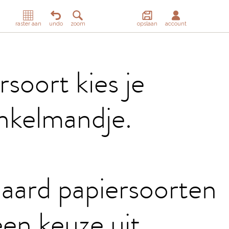
raster aan
undo
zoom
opslaan
account
soort kies je
inkelmandje.
daard papiersoorten
en keuze uit