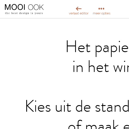
verlaat editor
meer opties
Het papier
in het w
Kies uit de stan
of maak e