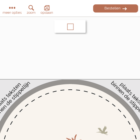
Bestellen
meer opties
zoom
opslaan