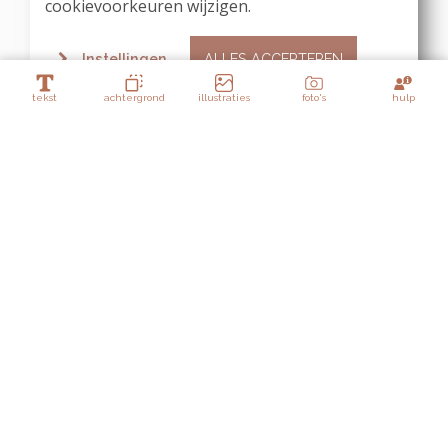
cookievoorkeuren wijzigen.
Instellingen
ALLES ACCEPTEREN
tekst
achtergrond
illustraties
foto's
hulp
/
Lagen
vliegende ooievaar 1
palmboompjes
Achtergrond panel 1