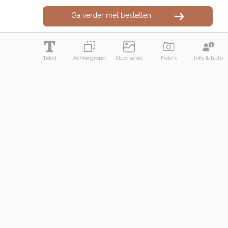
Ga verder met bestellen
Tekst
Achtergrond
Illustraties
Foto's
Info & hulp