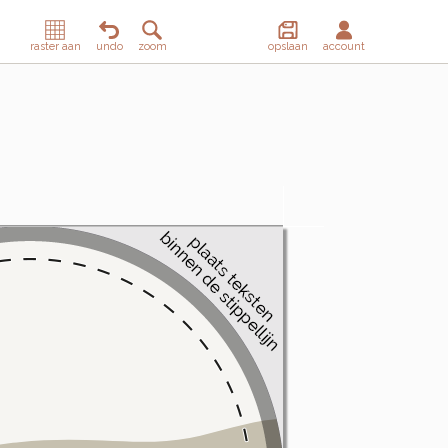
raster aan
undo
zoom
opslaan
account