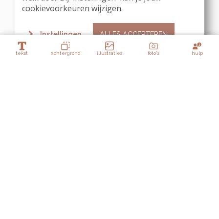
cookievoorkeuren wijzigen.
Instellingen
ALLES ACCEPTEREN
tekst
achtergrond
illustraties
foto's
hulp
/
Lagen
waterverf takje 14
waterverf takje 11
waterverf takje 13