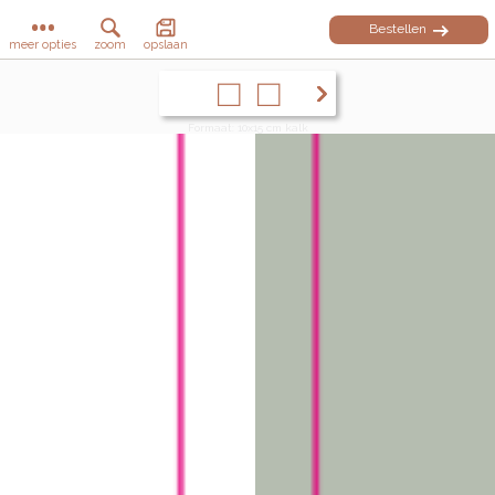
Bestellen
meer opties
zoom
opslaan
Formaat: 10x15 cm kalk