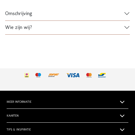
Omschrijving
Wie zijn wij?
MEER INFORMATIE
Papiersoorten
KAARTEN
Levertijden
Geboortekaartjes
TIPS & INSPIRATIE
Prijsoverzicht