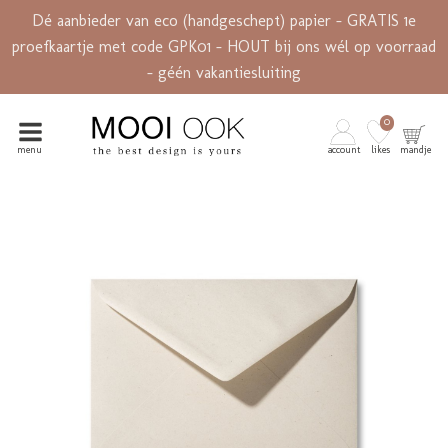
Dé aanbieder van eco (handgeschept) papier - GRATIS 1e
proefkaartje met code GPK01 - HOUT bij ons wél op voorraad
- géén vakantiesluiting
0
menu
account
likes
mandje