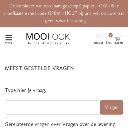
Dé aanbieder van eco (handgeschept) papier - GRATIS 1e
proefkaartje met code GPK01 - HOUT bij ons wél op voorraad
- géén vakantiesluiting
0
menu
account
likes
mandje
MEEST GESTELDE VRAGEN
Type hier je vraag:
Vragen
Gerelateerde vragen over Vragen over de levering