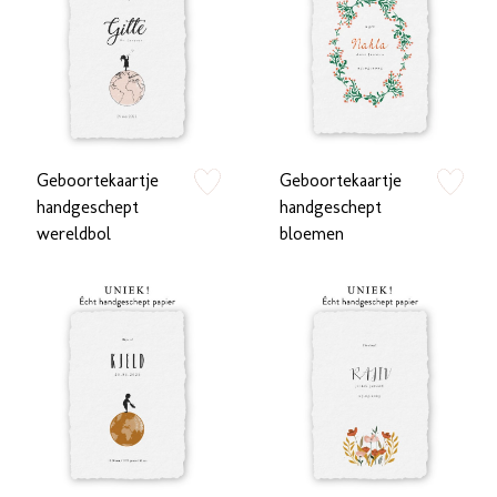
Geboortekaartje
Geboortekaartje
zet op verlanglijstje
zet op verlan
handgeschept
handgeschept
wereldbol
bloemen