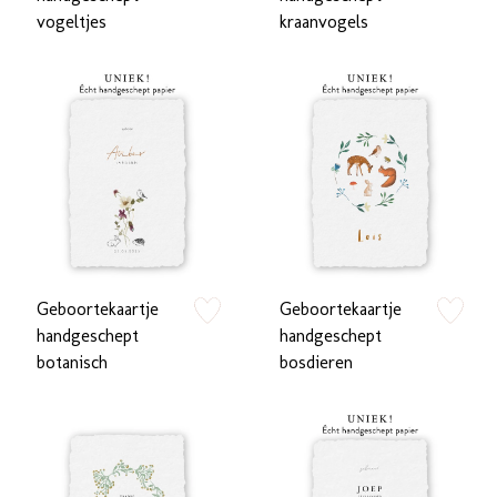
vogeltjes
kraanvogels
Geboortekaartje
Geboortekaartje
zet op verlanglijstje
zet op verlan
handgeschept
handgeschept
botanisch
bosdieren