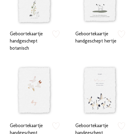
Geboortekaartje
Geboortekaartje
zet op verlanglijstje
zet op verlan
handgeschept
handgeschept hertje
botanisch
Geboortekaartje
Geboortekaartje
zet op verlanglijstje
zet op verlan
handgeschept
handgeschept