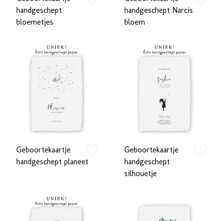
zet op verlanglijstje
zet op verlan
handgeschept
handgeschept Narcis
bloemetjes
bloem
Geboortekaartje
Geboortekaartje
zet op verlanglijstje
zet op verlan
handgeschept planeet
handgeschept
silhouetje