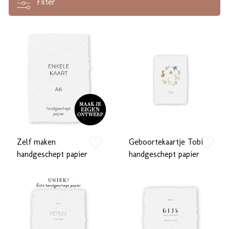
Filter
Zelf maken
Geboortekaartje Tobi
zet op verlanglijstje
zet op verlan
handgeschept papier
handgeschept papier