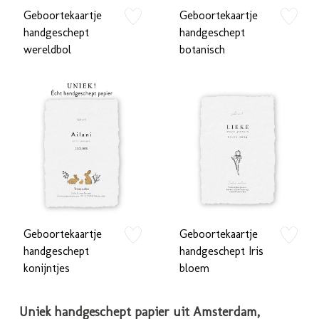
Geboortekaartje
Geboortekaartje
zet op verlanglijstje
zet op verlan
handgeschept
handgeschept
wereldbol
botanisch
Geboortekaartje
Geboortekaartje
zet op verlanglijstje
zet op verlan
handgeschept
handgeschept Iris
konijntjes
bloem
Uniek handgeschept papier uit Amsterdam,