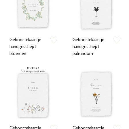
Geboortekaartje
Geboortekaartje
zet op verlanglijstje
zet op verlan
handgeschept
handgeschept
bloemen
palmboom
Geboortekaartje
Geboortekaartje