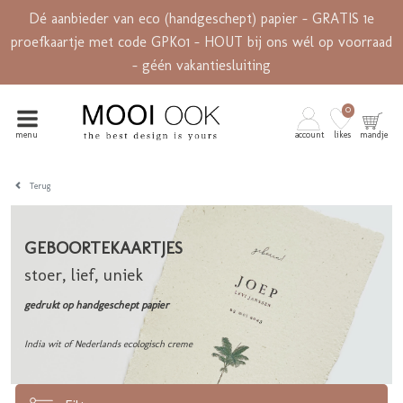
Dé aanbieder van eco (handgeschept) papier - GRATIS 1e
proefkaartje met code GPK01 - HOUT bij ons wél op voorraad
- géén vakantiesluiting
0
menu
account
likes
mandje
Terug
GEBOORTEKAARTJES
stoer, lief, uniek
gedrukt op handgeschept papier
India wit of Nederlands ecologisch creme