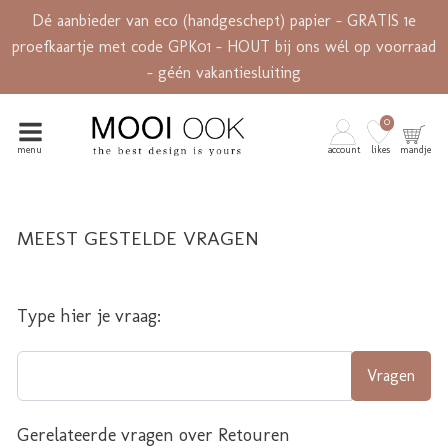
Dé aanbieder van eco (handgeschept) papier - GRATIS 1e
proefkaartje met code GPK01 - HOUT bij ons wél op voorraad
- géén vakantiesluiting
0
menu
account
likes
mandje
MEEST GESTELDE VRAGEN
Type hier je vraag:
Vragen
Gerelateerde vragen over Retouren