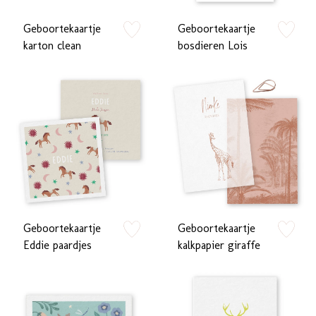
Geboortekaartje
Geboortekaartje
zet op verlanglijstje
zet op verlan
karton clean
bosdieren Lois
Geboortekaartje
Geboortekaartje
zet op verlanglijstje
zet op verlan
Eddie paardjes
kalkpapier giraffe