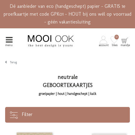
Dé aanbieder van eco (handgeschept) papier - GRATIS 1e
proefkaartje met code GPK01 - HOUT bij ons wél op voorraad
- géén vakantiesluiting
0
menu
account
likes
mandje
Terug
neutrale
GEBOORTEKAARTJES
groeipapier | hout | handgeschept | kalk
Filter