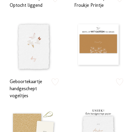
zet op verlanglijstje
zet op verlan
Optocht liggend
Froukje Printje
Geboortekaartje
zet op verlanglijstje
zet op verlan
handgeschept
vogeltjes