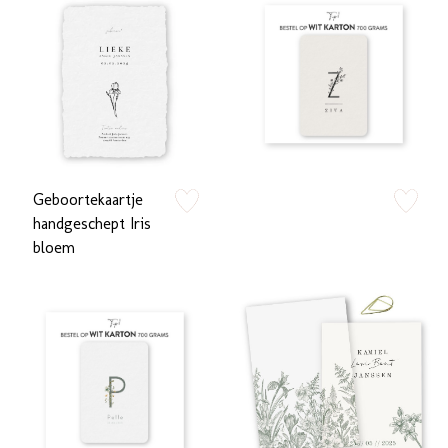
Geboortekaartje
zet op verlanglijstje
zet op verlan
handgeschept Iris
bloem