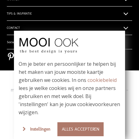
Levertijden
Geboortekaartjes
TIPS & INSPIRATIE
Prijsoverzicht
Trouwkaarten zelf ontwerpen
Retouren
Hippe en unieke babynamen
CONTACT
Rouwdrukwerk
Algemene voorwaarden
- Babynamen jongens
Stilgeboren kindje
Privacy verklaring
Wie zijn wij
Social media
- Babynamen meisjes
_
Vragen? Mail ons! team@mooiook.nl
- Babynamen unisex
Bestel een papierwaaier
Pinterest
Pinterest
Zakelijk drukwerk
Bloei mij! Groeipapier tips!
Om je beter en persoonlijker te helpen bij
Contact
Meest gestelde vragen
het maken van jouw mooiste kaartje
gebruiken we cookies. In ons
cookiebeleid
Copyright
|
Contact
|
lees je welke cookies wij en onze partners
ma t/m vr 09.00 - 12.00 u
-
Whatsapp: 06-1980 6980
-
gebruiken en met welk doel. Bij
team@mooiook.nl
'instellingen' kan je jouw cookievoorkeuren
|
© MOOI OOK 2026
|
powered by DRN Cards 2026
wijzigen.
Instellingen
ALLES ACCEPTEREN