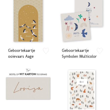
Geboortekaartje
Geboortekaartje
zet op verlanglijstje
zet op verlan
ooievaars Aage
Symbolen Multicolor