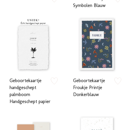
zet op verlanglijstje
zet op verlan
Symbolen Blauw
Geboortekaartje
Geboortekaartje
zet op verlanglijstje
zet op verlan
handgeschept
Froukje Printje
palmboom
Donkerblauw
Handgeschept papier