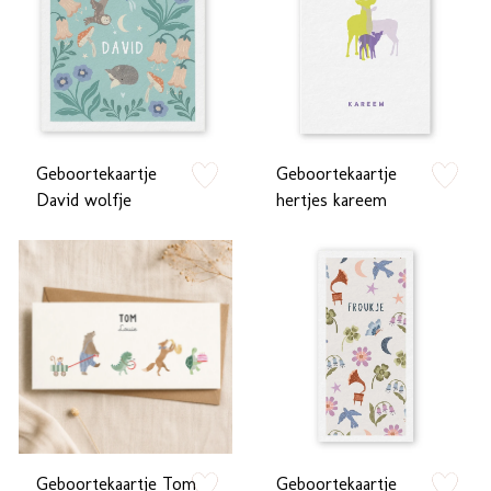
Geboortekaartje
Geboortekaartje
zet op verlanglijstje
zet op verlan
David wolfje
hertjes kareem
Geboortekaartje Tom
Geboortekaartje