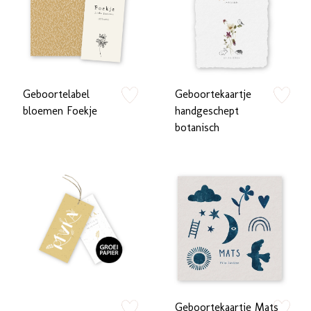
Geboortelabel
Geboortekaartje
zet op verlanglijstje
zet op verlan
bloemen Foekje
handgeschept
botanisch
Geboortekaartje Mats