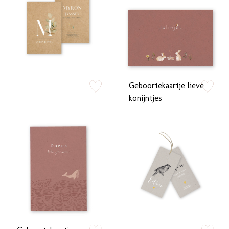
Geboortekaartje lieve
zet op verlanglijstje
zet op verlan
konijntjes