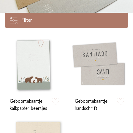
Filter
Geboortekaartje
Geboortekaartje
zet op verlanglijstje
zet op verlan
kalkpapier beertjes
handschrift