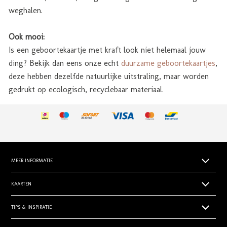
weghalen.
Ook mooi:
Is een geboortekaartje met kraft look niet helemaal jouw
ding? Bekijk dan eens onze echt
duurzame geboortekaartjes
,
deze hebben dezelfde natuurlijke uitstraling, maar worden
gedrukt op ecologisch, recyclebaar materiaal.
MEER INFORMATIE
Papiersoorten
KAARTEN
Levertijden
Geboortekaartjes
TIPS & INSPIRATIE
Prijsoverzicht
Trouwkaarten zelf ontwerpen
Retouren