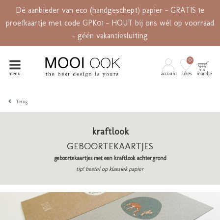
Dé aanbieder van eco (handgeschept) papier - GRATIS 1e
proefkaartje met code GPK01 - HOUT bij ons wél op voorraad
- géén vakantiesluiting
0
menu
account
likes
mandje
Terug
kraftlook
GEBOORTEKAARTJES
geboortekaartjes met een kraftlook achtergrond
tip! bestel op klassiek papier