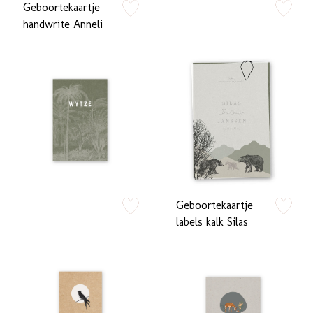
Geboortekaartje
zet op verlanglijstje
zet op verlan
handwrite Anneli
Geboortekaartje
zet op verlanglijstje
zet op verlan
labels kalk Silas