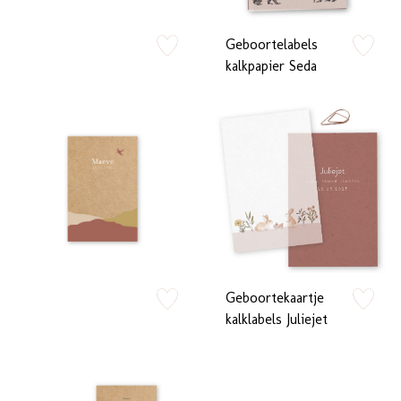
Geboortelabels
zet op verlanglijstje
zet op verlan
kalkpapier Seda
Geboortekaartje
zet op verlanglijstje
zet op verlan
kalklabels Juliejet