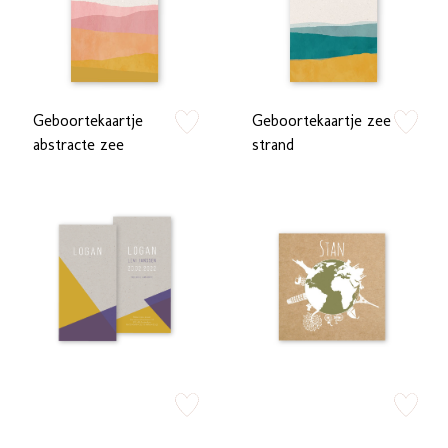
Geboortekaartje
Geboortekaartje zee
zet op verlanglijstje
zet op verlan
abstracte zee
strand
zet op verlanglijstje
zet op verlan