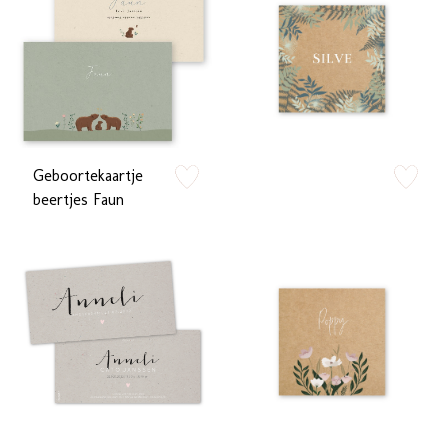
Geboortekaartje
zet op verlanglijstje
zet op verlan
beertjes Faun