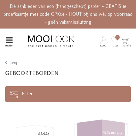
Dé aanbieder van eco (handgeschept) papier - GRATIS 1e
proefkaartje met code GPK01 - HOUT bij ons wél op voorraad
- géén vakantiesluiting
0
menu
account
likes
mandje
Terug
GEBOORTEBORDEN
Filter