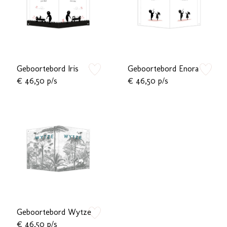
Geboortebord Iris
Geboortebord Enora
zet op verlanglijstje
zet op verlan
€ 46,50 p/s
€ 46,50 p/s
Geboortebord Wytze
zet op verlanglijstje
€ 46,50 p/s