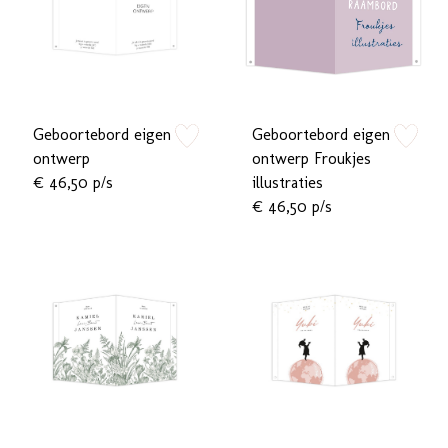
Geboortebord eigen
Geboortebord eigen
zet op verlanglijstje
zet op verlan
ontwerp
ontwerp Froukjes
€ 46,50 p/s
illustraties
€ 46,50 p/s