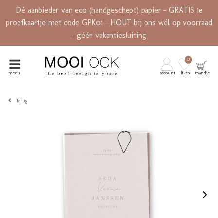
Dé aanbieder van eco (handgeschept) papier - GRATIS 1e
proefkaartje met code GPK01 - HOUT bij ons wél op voorraad
- géén vakantiesluiting
0
menu
account
likes
mandje
Terug