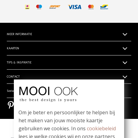
MEER INFORMATIE
Papiersoorten
KAARTEN
Levertijden
Geboortekaartjes
TIPS & INSPIRATIE
Prijsoverzicht
Trouwkaarten zelf ontwerpen
Retouren
Hippe en unieke babynamen
CONTACT
Rouwdrukwerk
Algemene voorwaarden
- Babynamen jongens
Stilgeboren kindje
Privacy verklaring
Wie zijn wij
Social media
- Babynamen meisjes
_
Vragen? Mail ons! team@mooiook.nl
- Babynamen unisex
Bestel een papierwaaier
Pinterest
Pinterest
Zakelijk drukwerk
Bloei mij! Groeipapier tips!
Om je beter en persoonlijker te helpen bij
Contact
Meest gestelde vragen
het maken van jouw mooiste kaartje
gebruiken we cookies. In ons
cookiebeleid
Copyright
|
Contact
|
lees je welke cookies wij en onze partners