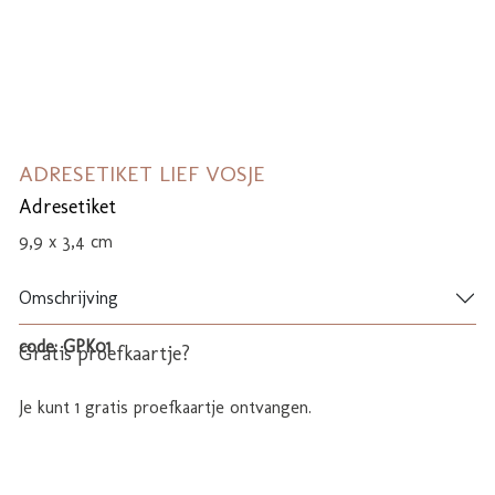
ADRESETIKET LIEF VOSJE
Adresetiket
9,9 x 3,4 cm
Omschrijving
code: GPK01
Gratis proefkaartje?
Je kunt 1 gratis proefkaartje ontvangen.