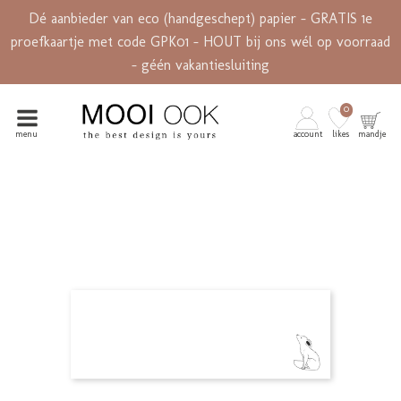
Dé aanbieder van eco (handgeschept) papier - GRATIS 1e
proefkaartje met code GPK01 - HOUT bij ons wél op voorraad
- géén vakantiesluiting
0
menu
account
likes
mandje