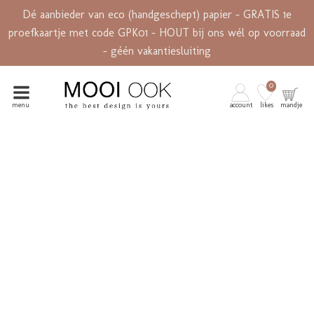
Dé aanbieder van eco (handgeschept) papier - GRATIS 1e
proefkaartje met code GPK01 - HOUT bij ons wél op voorraad
- géén vakantiesluiting
0
menu
account
likes
mandje