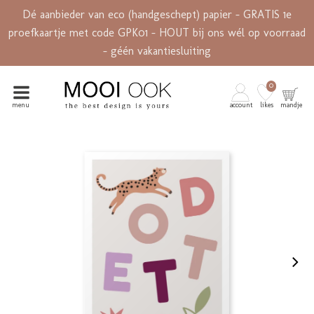
Dé aanbieder van eco (handgeschept) papier - GRATIS 1e
proefkaartje met code GPK01 - HOUT bij ons wél op voorraad
- géén vakantiesluiting
0
menu
account
likes
mandje