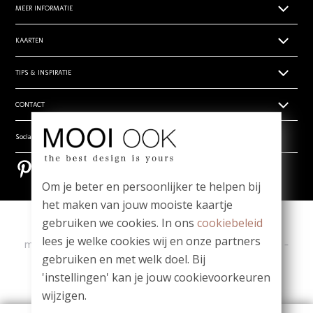
MEER INFORMATIE
Papiersoorten
KAARTEN
Levertijden
Geboortekaartjes
TIPS & INSPIRATIE
Prijsoverzicht
Trouwkaarten zelf ontwerpen
Retouren
Hippe en unieke babynamen
CONTACT
Rouwdrukwerk
Algemene voorwaarden
- Babynamen jongens
Stilgeboren kindje
Privacy verklaring
Wie zijn wij
Social media
- Babynamen meisjes
_
Vragen? Mail ons! team@mooiook.nl
- Babynamen unisex
Bestel een papierwaaier
Pinterest
Pinterest
Zakelijk drukwerk
Bloei mij! Groeipapier tips!
Om je beter en persoonlijker te helpen bij
Contact
Meest gestelde vragen
het maken van jouw mooiste kaartje
gebruiken we cookies. In ons
cookiebeleid
Copyright
|
Contact
|
lees je welke cookies wij en onze partners
ma t/m vr 09.00 - 12.00 u
-
Whatsapp: 06-1980 6980
-
gebruiken en met welk doel. Bij
team@mooiook.nl
'instellingen' kan je jouw cookievoorkeuren
|
© MOOI OOK 2026
|
powered by DRN Cards 2026
wijzigen.