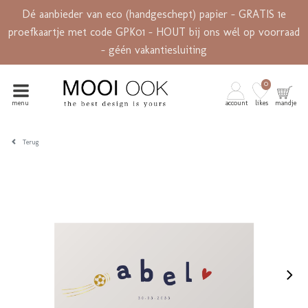
Dé aanbieder van eco (handgeschept) papier - GRATIS 1e
proefkaartje met code GPK01 - HOUT bij ons wél op voorraad
- géén vakantiesluiting
0
menu
account
likes
mandje
Terug