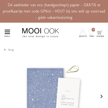
Dé aanbieder van eco (handgeschept) papier - GRATIS 1e
proefkaartje met code GPK01 - HOUT bij ons wél op voorraad
- géén vakantiesluiting
0
menu
account
likes
mandje
Terug