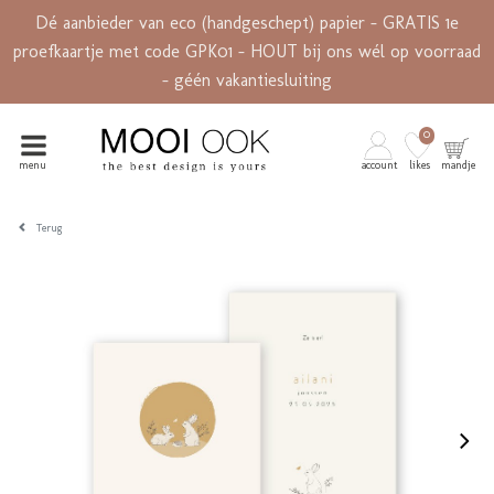
Dé aanbieder van eco (handgeschept) papier - GRATIS 1e
proefkaartje met code GPK01 - HOUT bij ons wél op voorraad
- géén vakantiesluiting
0
menu
account
likes
mandje
Terug