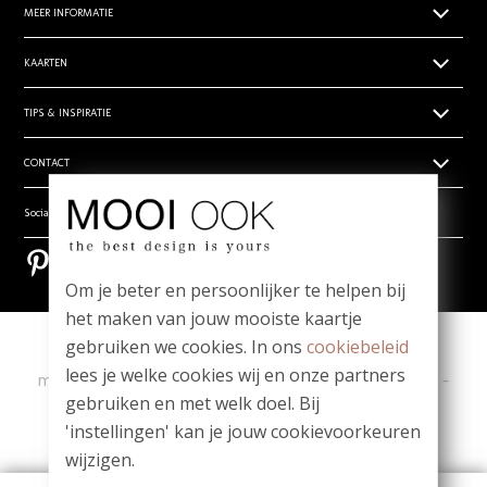
MEER INFORMATIE
Papiersoorten
KAARTEN
Levertijden
Geboortekaartjes
TIPS & INSPIRATIE
Prijsoverzicht
Trouwkaarten zelf ontwerpen
Retouren
Hippe en unieke babynamen
CONTACT
Rouwdrukwerk
Algemene voorwaarden
- Babynamen jongens
Stilgeboren kindje
Privacy verklaring
Wie zijn wij
Social media
- Babynamen meisjes
_
Vragen? Mail ons! team@mooiook.nl
- Babynamen unisex
Bestel een papierwaaier
Pinterest
Pinterest
Zakelijk drukwerk
Bloei mij! Groeipapier tips!
Om je beter en persoonlijker te helpen bij
Contact
Meest gestelde vragen
het maken van jouw mooiste kaartje
gebruiken we cookies. In ons
cookiebeleid
Copyright
|
Contact
|
lees je welke cookies wij en onze partners
ma t/m vr 09.00 - 12.00 u
-
Whatsapp: 06-1980 6980
-
gebruiken en met welk doel. Bij
team@mooiook.nl
'instellingen' kan je jouw cookievoorkeuren
|
© MOOI OOK 2026
|
powered by DRN Cards 2026
wijzigen.