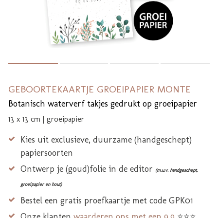
GEBOORTEKAARTJE GROEIPAPIER MONTE
Botanisch waterverf takjes gedrukt op groeipapier
13 x 13 cm | groeipapier
Kies uit exclusieve, duurzame (handgeschept)
papiersoorten
Ontwerp je (goud)folie in de editor
(m.u.v. handgeschept,
groeipapier en hout)
Bestel een gratis proefkaartje met code GPK01
Onze klanten
waarderen ons met een 9,9
⭐⭐⭐