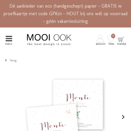
Dé aanbieder van eco (handgeschept) papier - GRATIS 1e
proefkaartje met code GPK01 - HOUT bij ons wél op voorraad
- géén vakantiesluiting
0
menu
account
likes
mandje
Terug