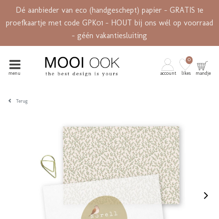
Dé aanbieder van eco (handgeschept) papier - GRATIS 1e
proefkaartje met code GPK01 - HOUT bij ons wél op voorraad
- géén vakantiesluiting
0
menu
account
likes
mandje
Terug