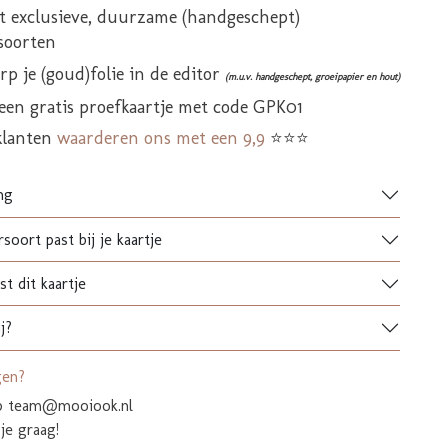
it exclusieve, duurzame (handgeschept)
soorten
p je (goud)folie in de editor
(m.u.v. handgeschept, groeipapier en hout)
 een gratis proefkaartje met code GPK01
klanten
waarderen ons met een 9,9
⭐⭐⭐
ng
soort past bij je kaartje
t dit kaartje
j?
gen?
op team@mooiook.nl
je graag!