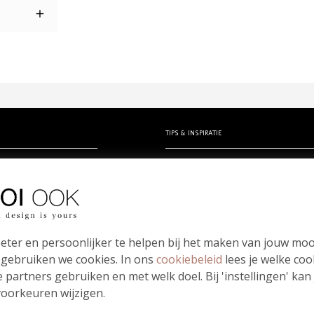
TIPS & INSPIRATIE
rtjes
Hippe en unieke babynamen
en zelf ontwerpen
- Babynamen jongens
erk
- Babynamen meisjes
kindje
- Babynamen unisex
Bloei mij! Groeipapier tips!
eter en persoonlijker te helpen bij het maken van jouw moo
papierwaaier
Meest gestelde vragen
 gebruiken we cookies. In ons
cookiebeleid
lees je welke coo
 partners gebruiken en met welk doel. Bij 'instellingen' kan
oorkeuren wijzigen.