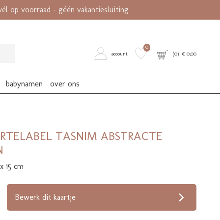
l op voorraad - géén vakantiesluiting
0
account
(
0
) €
0,00
babynamen
over ons
RTELABEL TASNIM ABSTRACTE
N
 x 15 cm
op verlanglijstje
Bewerk dit kaartje