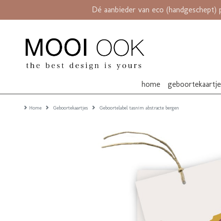
Dé aanbieder van eco (handgeschept) 
home
geboortekaartj
Home
Geboortekaartjes
Geboortelabel tasnim abstracte bergen