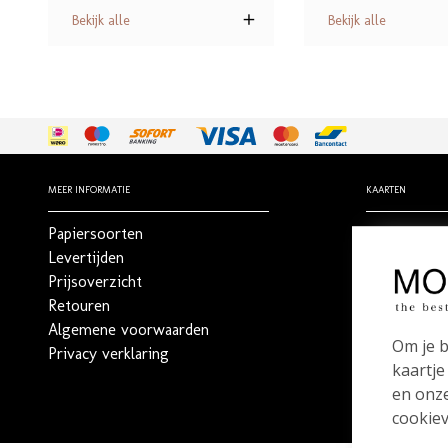
Bekijk alle
Bekijk alle
MEER INFORMATIE
KAARTEN
Papiersoorten
Geboortekaa
Levertijden
Trouwkaart
Prijsoverzicht
Rouwdrukw
Retouren
Stilgeboren 
Algemene voorwaarden
_
Om je b
Privacy verklaring
Bestel een 
kaartje
en onze
cookiev