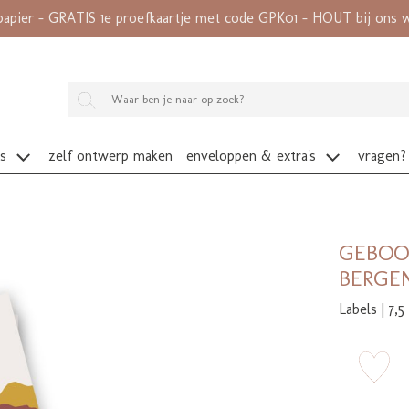
papier - GRATIS 1e proefkaartje met code GPK01 - HOUT bij ons wé
es
zelf ontwerp maken
enveloppen & extra's
vragen?
GEBOO
BERGE
Labels | 7,5
zet 