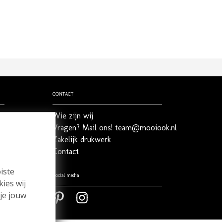
CONTACT
Wie zijn wij
Vragen? Mail ons! team@mooiook.nl
Zakelijk drukwerk
Contact
iste
Social media
kies wij
 je jouw
Pinterest
Pinterest