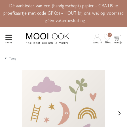
Dé aanbieder van eco (handgeschept) papier - GRATIS 1e
proefkaartje met code GPK01 - HOUT bij ons wél op voorraad
- géén vakantiesluiting
0
menu
account
likes
mandje
Terug