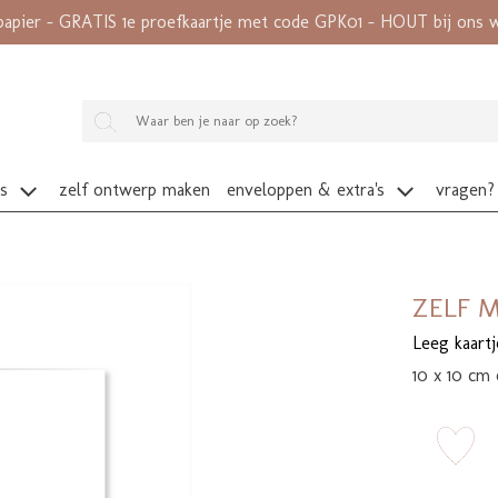
papier - GRATIS 1e proefkaartje met code GPK01 - HOUT bij ons wé
es
zelf ontwerp maken
enveloppen & extra's
vragen?
ZELF M
Leeg kaart
10 x 10 cm 
zet 