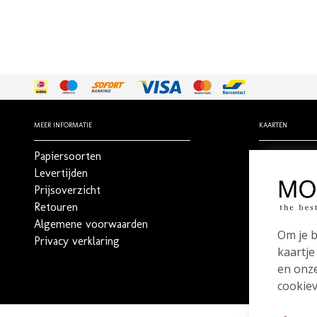
MEER INFORMATIE
KAARTEN
Papiersoorten
Geboortekaa
Levertijden
Trouwkaart
Prijsoverzicht
Rouwdrukw
Retouren
Stilgeboren 
Algemene voorwaarden
_
Om je b
Privacy verklaring
Bestel een 
kaartje
en onze
cookiev