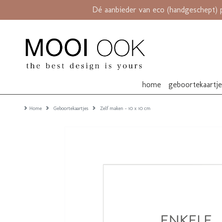
Dé aanbieder van eco (handgeschept) 
home
geboortekaartj
Home
Geboortekaartjes
Zelf maken - 10 x 10 cm