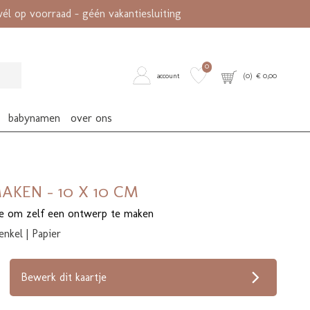
l op voorraad - géén vakantiesluiting
0
account
(
0
) €
0,00
babynamen
over ons
AKEN - 10 X 10 CM
je om zelf een ontwerp te maken
enkel | Papier
op verlanglijstje
Bewerk dit kaartje