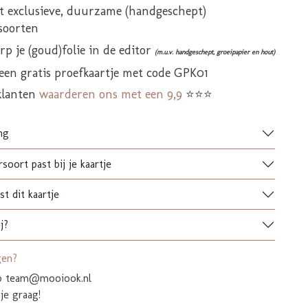
it exclusieve, duurzame (handgeschept)
soorten
p je (goud)folie in de editor
(m.u.v. handgeschept, groeipapier en hout)
 een gratis proefkaartje met code GPK01
klanten
waarderen ons met een 9,9
⭐⭐⭐
ng
soort past bij je kaartje
t dit kaartje
j?
gen?
op team@mooiook.nl
je graag!