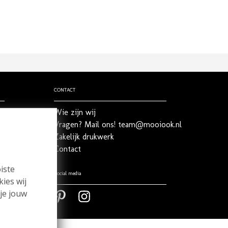
CONTACT
Wie zijn wij
Vragen? Mail ons! team@mooiook.nl
Zakelijk drukwerk
Contact
iste
Social media
kies wij
 je jouw
Pinterest
Pinterest