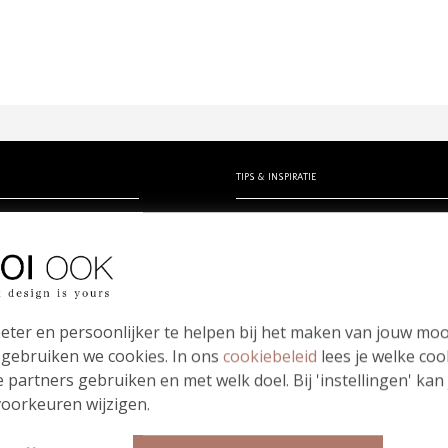
TIPS & INSPIRATIE
rtjes
Hippe en unieke babynamen
en zelf ontwerpen
- Babynamen jongens
erk
- Babynamen meisjes
kindje
- Babynamen unisex
Bloei mij! Groeipapier tips!
eter en persoonlijker te helpen bij het maken van jouw moo
papierwaaier
Meest gestelde vragen
 gebruiken we cookies. In ons
cookiebeleid
lees je welke coo
 partners gebruiken en met welk doel. Bij 'instellingen' kan
oorkeuren wijzigen.