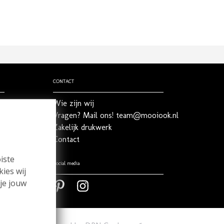
CONTACT
Wie zijn wij
Vragen? Mail ons! team@mooiook.nl
Zakelijk drukwerk
Contact
iste
Social media
kies wij
 je jouw
Pinterest
Pinterest