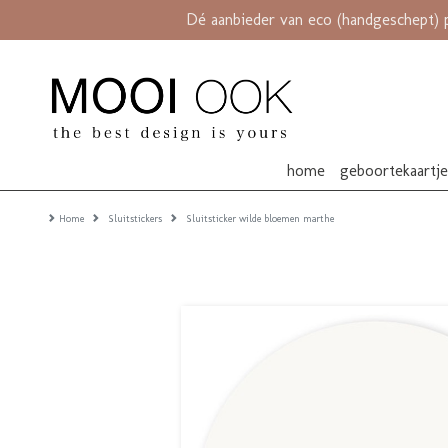
Dé aanbieder van eco (handgeschept) 
home
geboortekaartj
Home
Sluitstickers
Sluitsticker wilde bloemen marthe