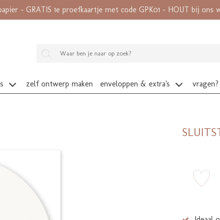
papier - GRATIS 1e proefkaartje met code GPK01 - HOUT bij ons wé
es
zelf ontwerp maken
enveloppen & extra's
vragen?
SLUIT
zet 
Ideaal 