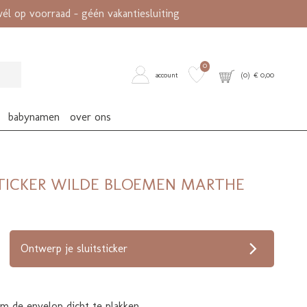
l op voorraad - géén vakantiesluiting
0
account
(
0
) €
0,00
babynamen
over ons
STICKER WILDE BLOEMEN MARTHE
op verlanglijstje
Ontwerp je sluitsticker
om de envelop dicht te plakken