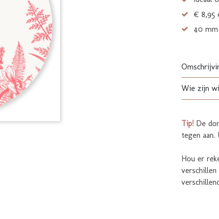
€ 8,95 
40 mm 
Omschrijvi
Wie zijn wi
Tip!
De don
tegen aan. 
Hou er reke
verschillen
verschillend