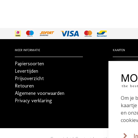
MEER INFORMATIE
KAARTEN
Papiersoorten
Geboortekaa
Levertijden
Trouwkaart
Prijsoverzicht
Rouwdrukw
Retouren
Stilgeboren 
Algemene voorwaarden
_
Om je b
Privacy verklaring
Bestel een 
kaartje
en onze
cookiev
I