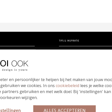
TIPS & INSPIRATIE
rtjes
Hippe en unieke babynamen
en zelf ontwerpen
- Babynamen jongens
erk
- Babynamen meisjes
kindje
- Babynamen unisex
Bloei mij! Groeipapier tips!
eter en persoonlijker te helpen bij het maken van jouw moo
papierwaaier
Meest gestelde vragen
 gebruiken we cookies. In ons
cookiebeleid
lees je welke coo
 partners gebruiken en met welk doel. Bij 'instellingen' kan
oorkeuren wijzigen.
nstellingen
ALLES ACCEPTEREN