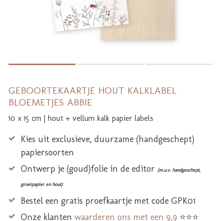
GEBOORTEKAARTJE HOUT KALKLABEL
BLOEMETJES ABBIE
10 x 15 cm | hout + vellum kalk papier labels
Kies uit exclusieve, duurzame (handgeschept)
papiersoorten
Ontwerp je (goud)folie in de editor
(m.u.v. handgeschept,
groeipapier en hout)
Bestel een gratis proefkaartje met code GPK01
Onze klanten
waarderen ons met een 9,9
⭐⭐⭐