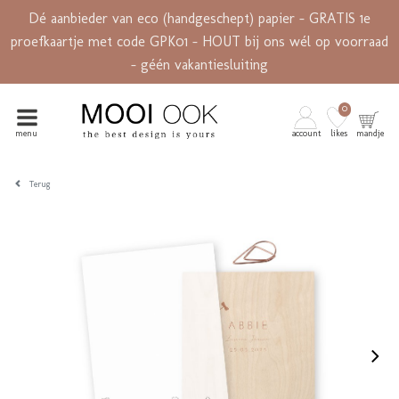
Dé aanbieder van eco (handgeschept) papier - GRATIS 1e
proefkaartje met code GPK01 - HOUT bij ons wél op voorraad
- géén vakantiesluiting
0
menu
account
likes
mandje
Terug