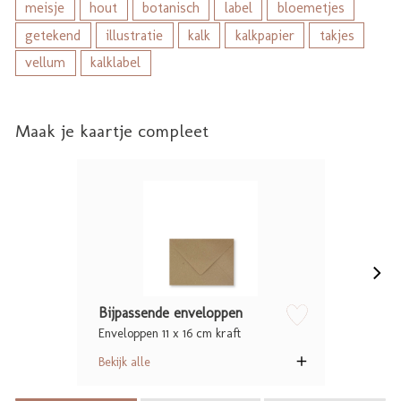
meisje
hout
botanisch
label
bloemetjes
getekend
illustratie
kalk
kalkpapier
takjes
vellum
kalklabel
Maak je kaartje compleet
Bijpassende enveloppen
Enveloppen 11 x 16 cm kraft
zet op verlanglijstje
Bekijk alle