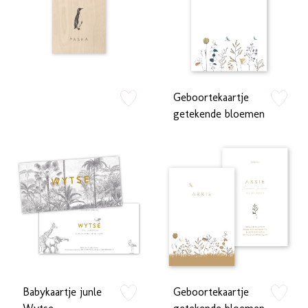
Geboortekaartje
zet op verlanglijstje
zet op verlan
getekende bloemen
Babykaartje junle
Geboortekaartje
zet op verlanglijstje
zet op verlan