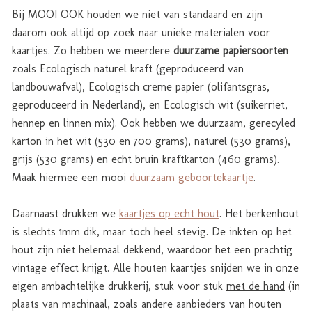
Bij MOOI OOK houden we niet van standaard en zijn
daarom ook altijd op zoek naar unieke materialen voor
kaartjes. Zo hebben we meerdere
duurzame papiersoorten
zoals Ecologisch naturel kraft (geproduceerd van
landbouwafval), Ecologisch creme papier (olifantsgras,
geproduceerd in Nederland), en Ecologisch wit (suikerriet,
hennep en linnen mix). Ook hebben we duurzaam, gerecyled
karton in het wit (530 en 700 grams), naturel (530 grams),
grijs (530 grams) en echt bruin kraftkarton (460 grams).
Maak hiermee een mooi
duurzaam geboortekaartje
.
Daarnaast drukken we
kaartjes op echt hout
. Het berkenhout
is slechts 1mm dik, maar toch heel stevig. De inkten op het
hout zijn niet helemaal dekkend, waardoor het een prachtig
vintage effect krijgt. Alle houten kaartjes snijden we in onze
eigen ambachtelijke drukkerij, stuk voor stuk
met de hand
(in
plaats van machinaal, zoals andere aanbieders van houten