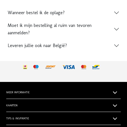
Wanneer bestel ik de oplage?
Moet ik mijn bestelling al ruim van tevoren
aanmelden?
Leveren jullie ook naar België?
MEER INFORMATIE
Papiersoorten
KAARTEN
Levertijden
Geboortekaartjes
TIPS & INSPIRATIE
Prijsoverzicht
Trouwkaarten zelf ontwerpen