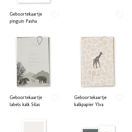
Geboortekaartje
zet op verlanglijstje
zet op verlan
pinguin Pasha
Geboortekaartje
Geboortekaartje
zet op verlanglijstje
zet op verlan
labels kalk Silas
kalkpapier Ylva