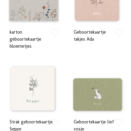
karton
Geboortekaartje
zet op verlanglijstje
zet op verlan
geboortekaartje
takjes Ada
bloemetjes
Strak geboortekaartje
Geboortekaartje lief
zet op verlanglijstje
zet op verlan
Seppe
vosje