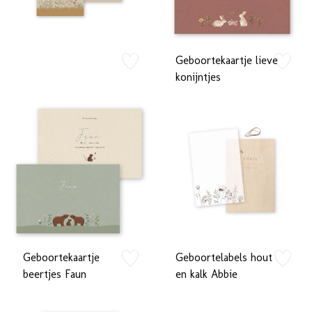
Geboortekaartje lieve
zet op verlanglijstje
zet op verlan
konijntjes
Geboortekaartje
Geboortelabels hout
zet op verlanglijstje
zet op verlan
beertjes Faun
en kalk Abbie