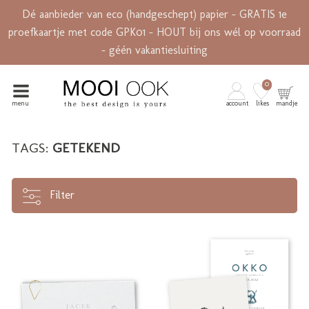
Dé aanbieder van eco (handgeschept) papier - GRATIS 1e
proefkaartje met code GPK01 - HOUT bij ons wél op voorraad
- géén vakantiesluiting
0
menu
account
likes
mandje
TAGS:
GETEKEND
Filter