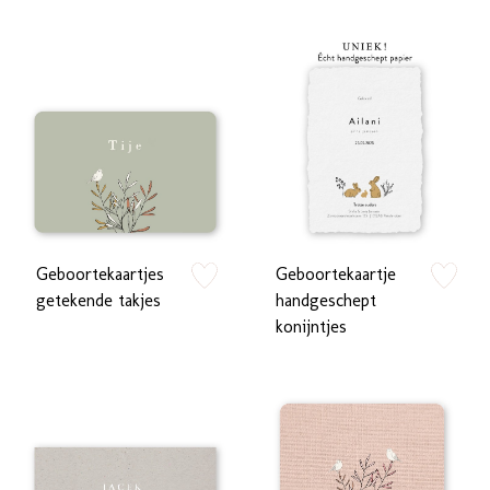
Geboortekaartjes
Geboortekaartje
zet op verlanglijstje
zet op verlan
getekende takjes
handgeschept
konijntjes