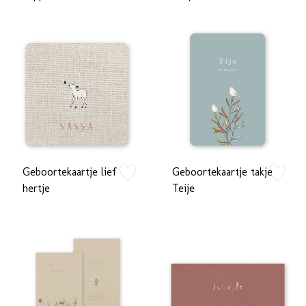
Geboortekaartje lief
Geboortekaartje takje
zet op verlanglijstje
zet op verlan
hertje
Teije