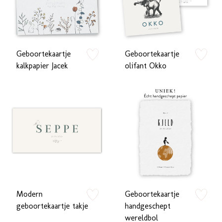
Geboortekaartje
Geboortekaartje
zet op verlanglijstje
zet op verlan
kalkpapier Jacek
olifant Okko
Modern
Geboortekaartje
zet op verlanglijstje
zet op verlan
geboortekaartje takje
handgeschept
wereldbol