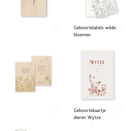
Geboortelabels wilde
zet op verlanglijstje
zet op verlan
bloemen
Geboortekaartje
zet op verlanglijstje
zet op verlan
dieren Wytze