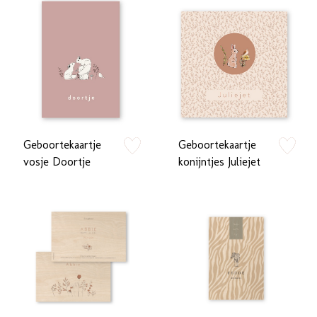
Geboortekaartje
Geboortekaartje
zet op verlanglijstje
zet op verlan
vosje Doortje
konijntjes Juliejet