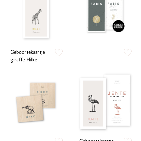
Geboortekaartje
zet op verlanglijstje
zet op verlan
giraffe Hilke