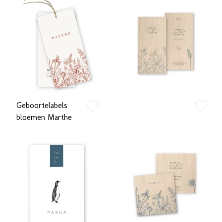
Geboortelabels
zet op verlanglijstje
zet op verlan
bloemen Marthe