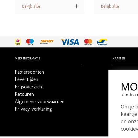
Bekijk alle
Bekijk alle
MEER INFORMATIE
KAARTEN
Papiersoorten
Geboortekaa
Levertijden
Trouwkaart
Prijsoverzicht
Rouwdrukw
Retouren
Stilgeboren 
Algemene voorwaarden
_
Om je b
Privacy verklaring
Bestel een 
kaartje
en onze
cookiev