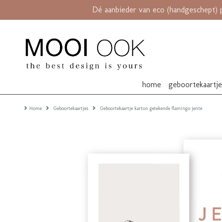
Dé aanbieder van eco (handgeschept) 
home
geboortekaartj
Home
Geboortekaartjes
Geboortekaartje karton getekende flamingo jente