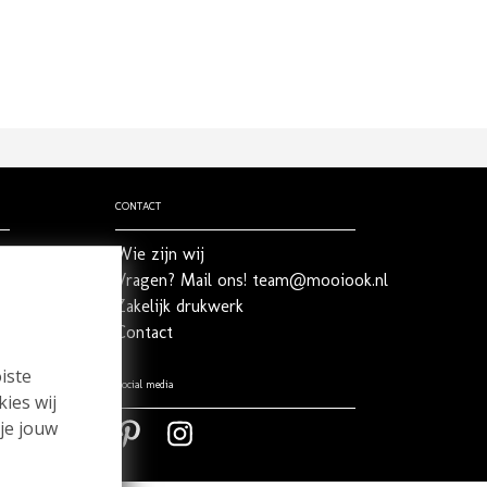
CONTACT
Wie zijn wij
Vragen? Mail ons! team@mooiook.nl
Zakelijk drukwerk
Contact
iste
Social media
kies wij
 je jouw
Pinterest
Pinterest