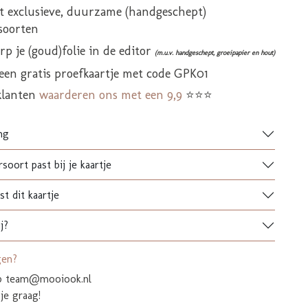
it exclusieve, duurzame (handgeschept)
soorten
p je (goud)folie in de editor
(m.u.v. handgeschept, groeipapier en hout)
 een gratis proefkaartje met code GPK01
klanten
waarderen ons met een 9,9
⭐⭐⭐
ng
soort past bij je kaartje
t dit kaartje
j?
gen?
op team@mooiook.nl
je graag!