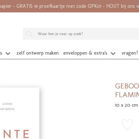
papier - GRATIS 1e proefkaartje met code GPK01 - HOUT bij ons wé
es
zelf ontwerp maken
enveloppen & extra's
vragen?
GEBOO
FLAMI
10 x 20 cm
zet 