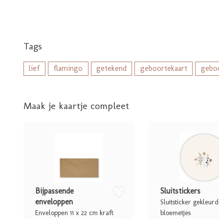
Tags
lief
flamingo
getekend
geboortekaart
geboo
Maak je kaartje compleet
zet op verlanglijstje
Bijpassende
Sluitstickers
enveloppen
Sluitsticker gekleur
Enveloppen 11 x 22 cm kraft
bloemetjes