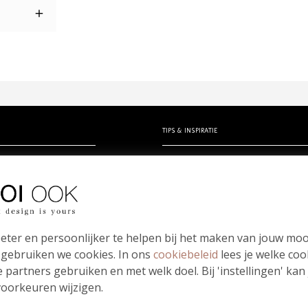
TIPS & INSPIRATIE
rtjes
Hippe en unieke babynamen
en zelf ontwerpen
- Babynamen jongens
erk
- Babynamen meisjes
kindje
- Babynamen unisex
Bloei mij! Groeipapier tips!
eter en persoonlijker te helpen bij het maken van jouw moo
papierwaaier
Meest gestelde vragen
 gebruiken we cookies. In ons
cookiebeleid
lees je welke coo
 partners gebruiken en met welk doel. Bij 'instellingen' kan
oorkeuren wijzigen.