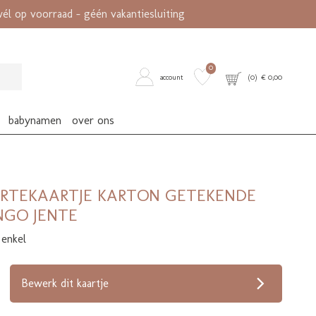
l op voorraad - géén vakantiesluiting
0
account
(
0
) €
0,00
babynamen
over ons
RTEKAARTJE KARTON GETEKENDE
NGO JENTE
 enkel
op verlanglijstje
Bewerk dit kaartje