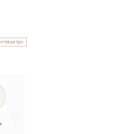
rtekaartjes
zet op verlanglijstje
de