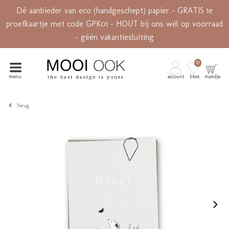
Dé aanbieder van eco (handgeschept) papier - GRATIS 1e
proefkaartje met code GPK01 - HOUT bij ons wél op voorraad
- géén vakantiesluiting
0
menu
account
likes
mandje
Terug