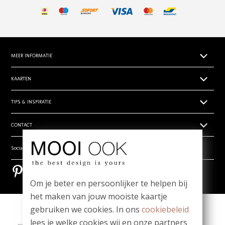
MEER INFORMATIE
Papiersoorten
KAARTEN
Levertijden
Geboortekaartjes
TIPS & INSPIRATIE
Prijsoverzicht
Trouwkaarten zelf ontwerpen
Retouren
Hippe en unieke babynamen
CONTACT
Rouwdrukwerk
Algemene voorwaarden
- Babynamen jongens
Stilgeboren kindje
Privacy verklaring
Wie zijn wij
Social media
- Babynamen meisjes
_
Vragen? Mail ons! team@mooiook.nl
- Babynamen unisex
Bestel een papierwaaier
Pinterest
Pinterest
Zakelijk drukwerk
Bloei mij! Groeipapier tips!
Om je beter en persoonlijker te helpen bij
Contact
Meest gestelde vragen
het maken van jouw mooiste kaartje
gebruiken we cookies. In ons
cookiebeleid
Copyright
|
Contact
|
lees je welke cookies wij en onze partners