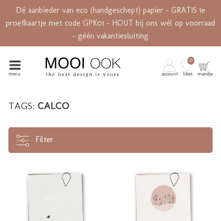
Dé aanbieder van eco (handgeschept) papier - GRATIS 1e
proefkaartje met code GPK01 - HOUT bij ons wél op voorraad
- géén vakantiesluiting
0
menu
account
likes
mandje
TAGS:
CALCO
Filter