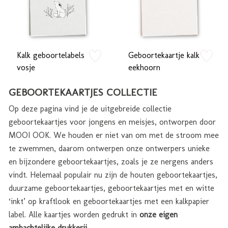
Kalk geboortelabels
Geboortekaartje kalk
zet op verlanglijstje
zet op verlan
vosje
eekhoorn
GEBOORTEKAARTJES COLLECTIE
Op deze pagina vind je de uitgebreide collectie
geboortekaartjes voor jongens en meisjes, ontworpen door
MOOI OOK. We houden er niet van om met de stroom mee
te zwemmen, daarom ontwerpen onze ontwerpers unieke
en bijzondere geboortekaartjes, zoals je ze nergens anders
vindt. Helemaal populair nu zijn de houten geboortekaartjes,
duurzame geboortekaartjes, geboortekaartjes met en witte
‘inkt’ op kraftlook en geboortekaartjes met een kalkpapier
label. Alle kaartjes worden gedrukt in
onze eigen
ambachtelijke drukkerij
.