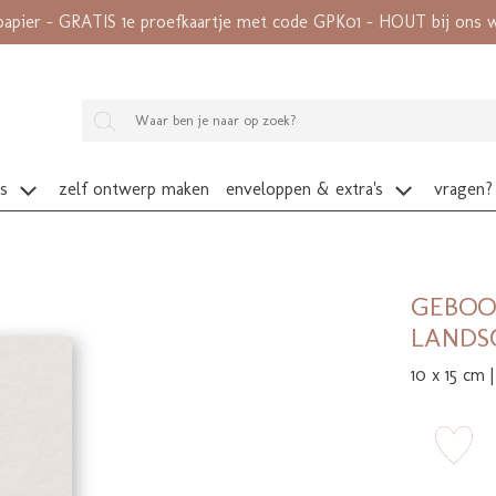
papier - GRATIS 1e proefkaartje met code GPK01 - HOUT bij ons wé
es
zelf ontwerp maken
enveloppen & extra's
vragen?
GEBOO
LANDS
10 x 15 cm |
zet 