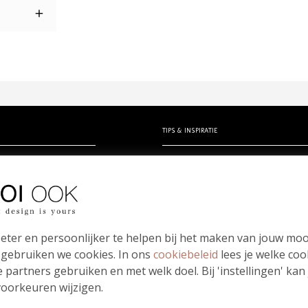
TIPS & INSPIRATIE
rtjes
Hippe en unieke babynamen
en zelf ontwerpen
- Babynamen jongens
erk
- Babynamen meisjes
kindje
- Babynamen unisex
Bloei mij! Groeipapier tips!
eter en persoonlijker te helpen bij het maken van jouw moo
papierwaaier
Meest gestelde vragen
 gebruiken we cookies. In ons
cookiebeleid
lees je welke coo
 partners gebruiken en met welk doel. Bij 'instellingen' kan
oorkeuren wijzigen.