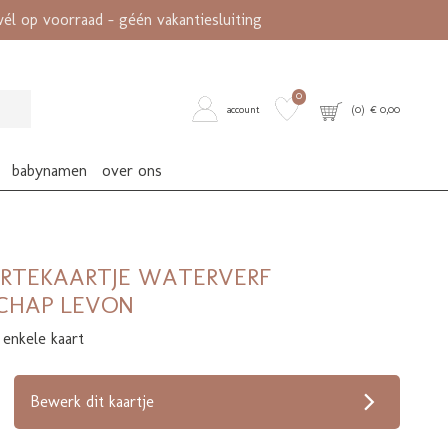
l op voorraad - géén vakantiesluiting
0
account
(
0
) €
0,00
babynamen
over ons
RTEKAARTJE WATERVERF
CHAP LEVON
 enkele kaart
op verlanglijstje
Bewerk dit kaartje