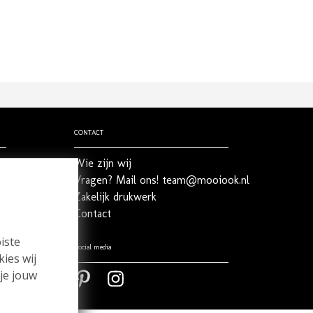
CONTACT
Wie zijn wij
Vragen? Mail ons! team@mooiook.nl
Zakelijk drukwerk
Contact
iste
Social media
kies wij
 je jouw
Pinterest
Pinterest