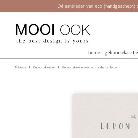
Dé aanbieder van eco (handgeschept) 
home
geboortekaartj
Home
Geboortekaartjes
Geboortekaartje waterverf landschap levon