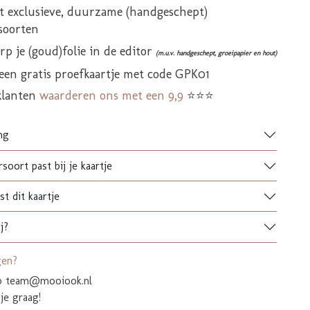
it exclusieve, duurzame (handgeschept)
soorten
p je (goud)folie in de editor
(m.u.v. handgeschept, groeipapier en hout)
 een gratis proefkaartje met code GPK01
klanten
waarderen ons met een 9,9
⭐⭐⭐
ng
soort past bij je kaartje
t dit kaartje
j?
gen?
op team@mooiook.nl
je graag!