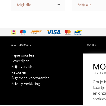
Bekijk alle
Bekijk alle
MEER INFORMATIE
KAARTEN
Papiersoorten
Geboortekaa
Levertijden
Trouwkaart
Prijsoverzicht
Rouwdrukw
Retouren
Stilgeboren 
Algemene voorwaarden
_
Om je b
Privacy verklaring
Bestel een 
kaartje
en onze
cookiev