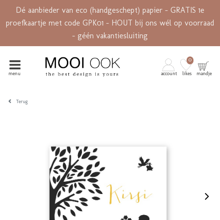
Dé aanbieder van eco (handgeschept) papier - GRATIS 1e
proefkaartje met code GPK01 - HOUT bij ons wél op voorraad
- géén vakantiesluiting
0
menu
account
likes
mandje
Terug