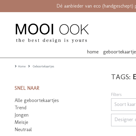
Dé aanbieder van eco (handgeschept) 
home
geboortekaartj
Home
Geboortekaartjes
TAGS:
SNEL NAAR
Filters
Alle geboortekaartjes
Soort kaa
Trend
Jongen
Designer 
Meisje
Neutraal