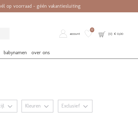
l op voorraad - géén vakantiesluiting
0
account
(
0
) €
0,00
babynamen
over ons
tijl
Kleuren
Exclusief