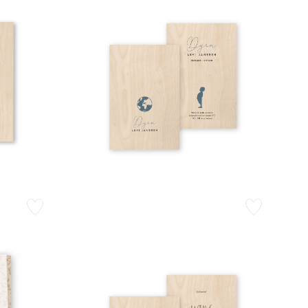
zet op verlanglijstje
zet op verlangli