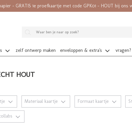
papier - GRATIS 1e proefkaartje met code GPK01 - HOUT bij ons wé
es
zelf ontwerp maken
enveloppen & extra's
vragen?
ECHT HOUT
rtje
Materiaal kaartje
Formaat kaartje
S
collabs