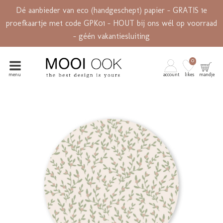
Dé aanbieder van eco (handgeschept) papier - GRATIS 1e
proefkaartje met code GPK01 - HOUT bij ons wél op voorraad
- géén vakantiesluiting
0
menu
account
likes
mandje