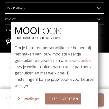
Levertijden
Geboortekaartjes
TIPS & INSPIRATIE
Prijsoverzicht
Trouwkaarten zelf ontwerpen
Retouren
Hippe en unieke babynamen
CONTACT
Rouwdrukwerk
Algemene voorwaarden
- Babynamen jongens
Stilgeboren kindje
Privacy verklaring
Wie zijn wij
Social media
- Babynamen meisjes
_
Vragen? Mail ons! team@mooiook.nl
- Babynamen unisex
Bestel een papierwaaier
Pinterest
Pinterest
Zakelijk drukwerk
Bloei mij! Groeipapier tips!
Om je beter en persoonlijker te helpen bij
Contact
Meest gestelde vragen
het maken van jouw mooiste kaartje
gebruiken we cookies. In ons
cookiebeleid
Copyright
|
Contact
|
lees je welke cookies wij en onze partners
ma t/m vr 09.00 - 12.00 u
-
Whatsapp: 06-1980 6980
-
gebruiken en met welk doel. Bij
team@mooiook.nl
'instellingen' kan je jouw cookievoorkeuren
|
© MOOI OOK 2026
|
powered by DRN Cards 2026
wijzigen.
Instellingen
ALLES ACCEPTEREN
Ontwerp je sluitsticker
zet op verlanglijstje
/