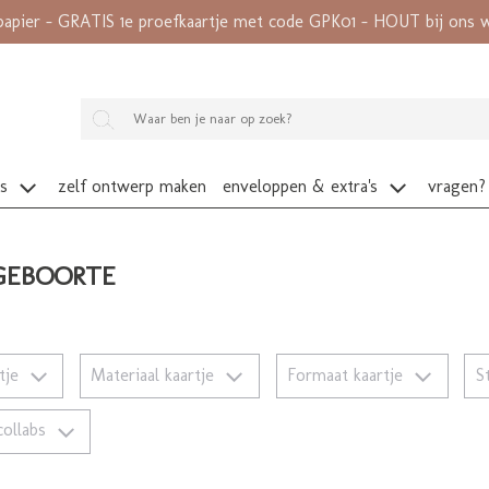
papier - GRATIS 1e proefkaartje met code GPK01 - HOUT bij ons wé
es
zelf ontwerp maken
enveloppen & extra's
vragen?
GEBOORTE
rtje
Materiaal kaartje
Formaat kaartje
S
collabs