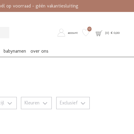
l op voorraad - géén vakantiesluiting
0
account
(
0
) €
0,00
babynamen
over ons
tijl
Kleuren
Exclusief