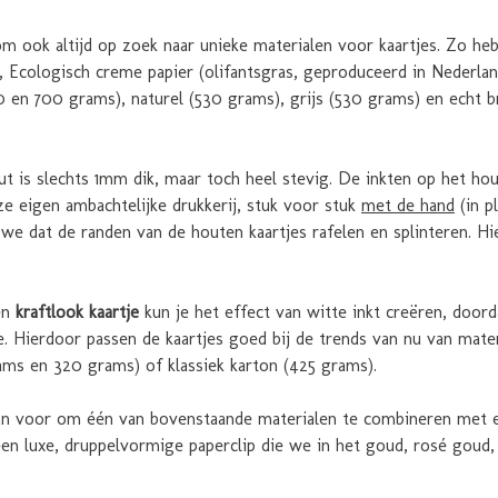
m ook altijd op zoek naar unieke materialen voor kaartjes. Zo 
 Ecologisch creme papier (olifantsgras, geproduceerd in Nederland
 en 700 grams), naturel (530 grams), grijs (530 grams) en echt 
ut is slechts 1mm dik, maar toch heel stevig. De inkten op het ho
nze eigen ambachtelijke drukkerij, stuk voor stuk
met de hand
(in p
e dat de randen van de houten kaartjes rafelen en splinteren. Hi
en
kraftlook kaartje
kun je het effect van witte inkt creëren, doord
. Hierdoor passen de kaartjes goed bij de trends van nu van mater
ams en 320 grams) of klassiek karton (425 grams).
an voor om één van bovenstaande materialen te combineren met een
een luxe, druppelvormige paperclip die we in het goud, rosé goud,