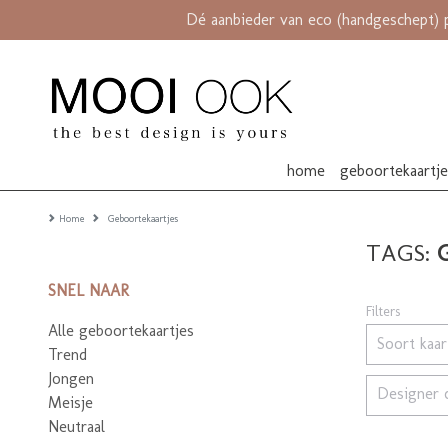
Dé aanbieder van eco (handgeschept) 
home
geboortekaartj
Home
Geboortekaartjes
TAGS:
SNEL NAAR
Filters
Alle geboortekaartjes
Soort kaa
Trend
Jongen
Designer 
Meisje
Neutraal