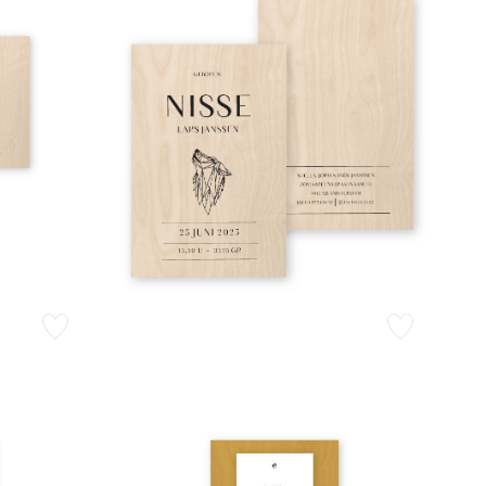
zet op verlanglijstje
zet op verlangli