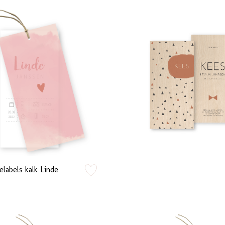
zet op verlanglijstje
labels kalk Linde