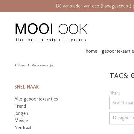
Dé aanbieder van eco (handgeschept) 
home
geboortekaartj
Home
Geboortekaartjes
TAGS:
SNEL NAAR
Filters
Alle geboortekaartjes
Soort kaa
Trend
Jongen
Designer 
Meisje
Neutraal