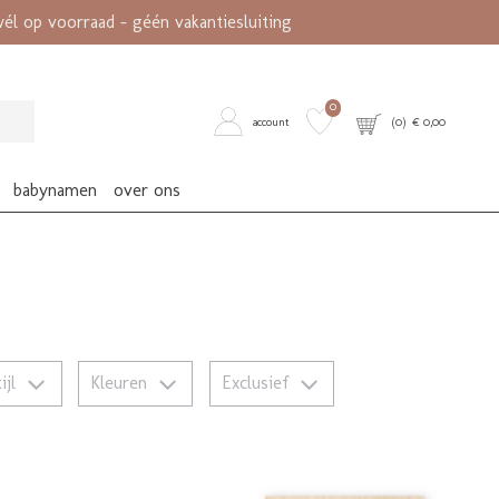
l op voorraad - géén vakantiesluiting
0
account
(
0
) €
0,00
babynamen
over ons
tijl
Kleuren
Exclusief