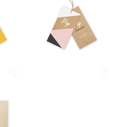
zet op verlanglijstje
zet op verlangli