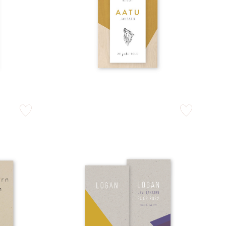
zet op verlanglijstje
zet op verlangli