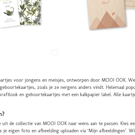
zet op verlanglijstje
tekaartjes voor jongens en meisjes, ontworpen door MOOI OOK.
boortekaartjes, zoals je ze nergens anders vindt. Helemaal popu
kraftlook en geboortekaartjes met een kalkpapier label. Alle kaar
n?
 uit de collectie van MOOI OOK naar wens aan te passen. Kies een
lfs je eigen foto en afbeelding uploaden via ‘Mijn afbeeldingen’. W