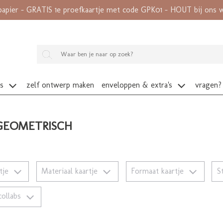
papier - GRATIS 1e proefkaartje met code GPK01 - HOUT bij ons wé
es
zelf ontwerp maken
enveloppen & extra's
vragen?
GEOMETRISCH
rtje
Materiaal kaartje
Formaat kaartje
S
collabs