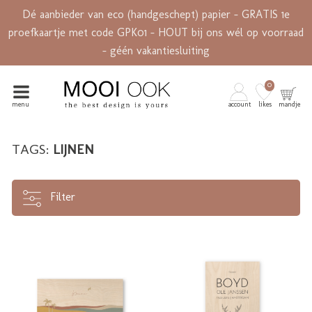
Dé aanbieder van eco (handgeschept) papier - GRATIS 1e
proefkaartje met code GPK01 - HOUT bij ons wél op voorraad
- géén vakantiesluiting
0
menu
account
likes
mandje
TAGS:
LIJNEN
Filter