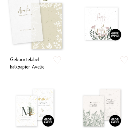
Geboortelabel
zet op verlanglijstje
zet op verlan
kalkpapier Avelie