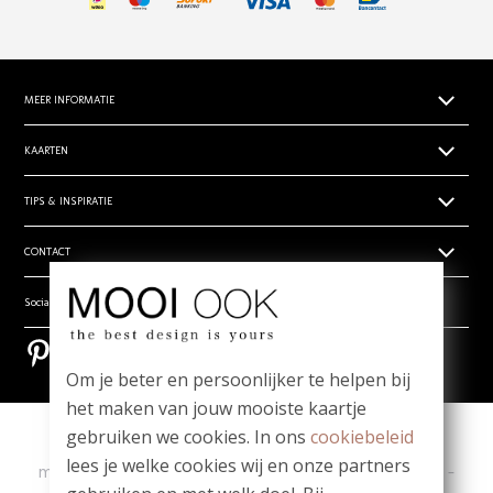
MEER INFORMATIE
Papiersoorten
KAARTEN
Levertijden
Geboortekaartjes
TIPS & INSPIRATIE
Prijsoverzicht
Trouwkaarten zelf ontwerpen
Retouren
Hippe en unieke babynamen
CONTACT
Rouwdrukwerk
Algemene voorwaarden
- Babynamen jongens
Stilgeboren kindje
Privacy verklaring
Wie zijn wij
Social media
- Babynamen meisjes
_
Vragen? Mail ons! team@mooiook.nl
- Babynamen unisex
Bestel een papierwaaier
Pinterest
Pinterest
Zakelijk drukwerk
Bloei mij! Groeipapier tips!
Om je beter en persoonlijker te helpen bij
Contact
Meest gestelde vragen
het maken van jouw mooiste kaartje
gebruiken we cookies. In ons
cookiebeleid
Copyright
|
Contact
|
lees je welke cookies wij en onze partners
ma t/m vr 09.00 - 12.00 u
-
Whatsapp: 06-1980 6980
-