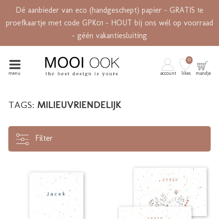
Dé aanbieder van eco (handgeschept) papier - GRATIS 1e
proefkaartje met code GPK01 - HOUT bij ons wél op voorraad
- géén vakantiesluiting
0
menu
account
likes
mandje
TAGS:
MILIEUVRIENDELIJK
Filter