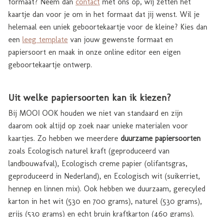
formaat? Neem dan
contact
met ons op, wij zetten het
kaartje dan voor je om in het formaat dat jij wenst. Wil je
helemaal een uniek geboortekaartje voor de kleine? Kies dan
een
leeg template
van jouw gewenste formaat en
papiersoort en maak in onze online editor een eigen
geboortekaartje ontwerp.
Uit welke papiersoorten kan ik kiezen?
Bij MOOI OOK houden we niet van standaard en zijn
daarom ook altijd op zoek naar unieke materialen voor
kaartjes. Zo hebben we meerdere
duurzame papiersoorten
zoals Ecologisch naturel kraft (geproduceerd van
landbouwafval), Ecologisch creme papier (olifantsgras,
geproduceerd in Nederland), en Ecologisch wit (suikerriet,
hennep en linnen mix). Ook hebben we duurzaam, gerecyled
karton in het wit (530 en 700 grams), naturel (530 grams),
grijs (530 grams) en echt bruin kraftkarton (460 grams).