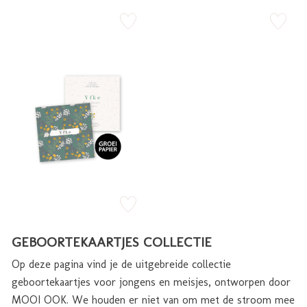
zet op verlanglijstje
zet op verlan
zet op verlanglijstje
GEBOORTEKAARTJES COLLECTIE
Op deze pagina vind je de uitgebreide collectie
geboortekaartjes voor jongens en meisjes, ontworpen door
MOOI OOK. We houden er niet van om met de stroom mee