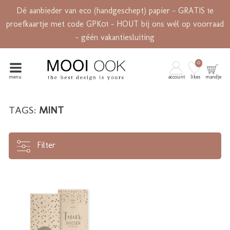
Dé aanbieder van eco (handgeschept) papier - GRATIS 1e
proefkaartje met code GPK01 - HOUT bij ons wél op voorraad
- géén vakantiesluiting
0
menu
account
likes
mandje
TAGS:
MINT
Filter