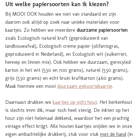
Uit welke papiersoorten kan ik kiezen?
Bij MOOI OOK houden we niet van standaard en zijn
daarom ook altijd op zoek naar unieke materialen voor
kaartjes. Zo hebben we meerdere
duurzame papiersoorten
zoals Ecologisch naturel kraft (geproduceerd van
landbouwafval), Ecologisch creme papier (olifantsgras,
geproduceerd in Nederland), en Ecologisch wit (suikerriet,
hennep en linnen mix). Ook hebben we duurzaam, gerecyled
karton in het wit (530 en 700 grams), naturel (530 grams),
grijs (530 grams) en echt bruin kraftkarton (460 grams).
Maak hiermee een mooi
duurzaam geboortekaartje
.
Daarnaast drukken we
kaartjes op echt hout
. Het berkenhout
is slechts 1mm dik, maar toch heel stevig. De inkten op het
hout zijn niet helemaal dekkend, waardoor het een prachtig
vintage effect krijgt. Alle houten kaartjes snijden we in onze
eigen ambachtelijke drukkerij, stuk voor stuk
met de hand
(in