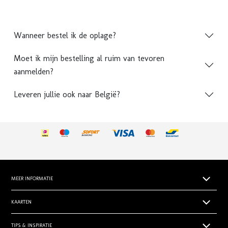
Wanneer bestel ik de oplage?
Moet ik mijn bestelling al ruim van tevoren
aanmelden?
Leveren jullie ook naar België?
MEER INFORMATIE
Papiersoorten
KAARTEN
Levertijden
Geboortekaartjes
TIPS & INSPIRATIE