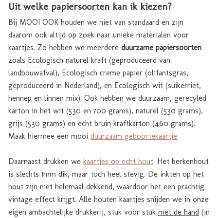
Uit welke papiersoorten kan ik kiezen?
Bij MOOI OOK houden we niet van standaard en zijn
daarom ook altijd op zoek naar unieke materialen voor
kaartjes. Zo hebben we meerdere
duurzame papiersoorten
zoals Ecologisch naturel kraft (geproduceerd van
landbouwafval), Ecologisch creme papier (olifantsgras,
geproduceerd in Nederland), en Ecologisch wit (suikerriet,
hennep en linnen mix). Ook hebben we duurzaam, gerecyled
karton in het wit (530 en 700 grams), naturel (530 grams),
grijs (530 grams) en echt bruin kraftkarton (460 grams).
Maak hiermee een mooi
duurzaam geboortekaartje
.
Daarnaast drukken we
kaartjes op echt hout
. Het berkenhout
is slechts 1mm dik, maar toch heel stevig. De inkten op het
hout zijn niet helemaal dekkend, waardoor het een prachtig
vintage effect krijgt. Alle houten kaartjes snijden we in onze
eigen ambachtelijke drukkerij, stuk voor stuk
met de hand
(in