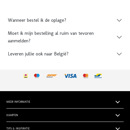
Wanneer bestel ik de oplage?
Moet ik mijn bestelling al ruim van tevoren
aanmelden?
Leveren jullie ook naar België?
MEER INFORMATIE
Papiersoorten
KAARTEN
Levertijden
Geboortekaartjes
TIPS & INSPIRATIE