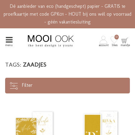
Dé aanbieder van eco (handgeschept) papier - GRATIS 1e
proefkaartje met code GPK01 - HOUT bij ons wél op voorraad
- géén vakantiesluiting
0
menu
account
likes
mandje
TAGS:
ZAADJES
Filter