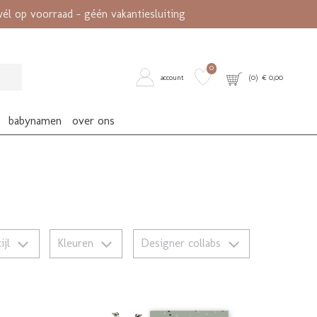
l op voorraad - géén vakantiesluiting
0
account
(
0
) €
0,00
babynamen
over ons
tijl
Kleuren
Designer collabs