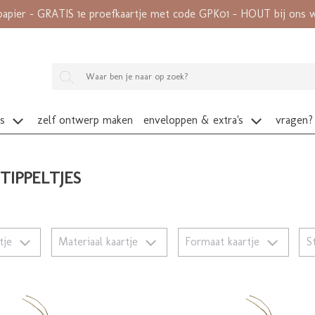
papier - GRATIS 1e proefkaartje met code GPK01 - HOUT bij ons wé
es
zelf ontwerp maken
enveloppen & extra's
vragen?
STIPPELTJES
rtje
Materiaal kaartje
Formaat kaartje
S