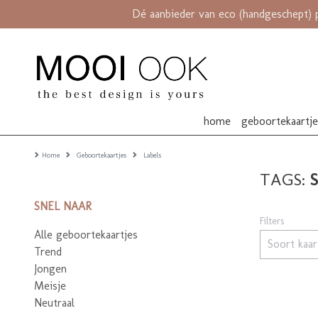
Dé aanbieder van eco (handgeschept) 
home
geboortekaartj
Home
Geboortekaartjes
Labels
TAGS:
SNEL NAAR
Filters
Alle geboortekaartjes
Soort kaa
Trend
Jongen
Meisje
Neutraal