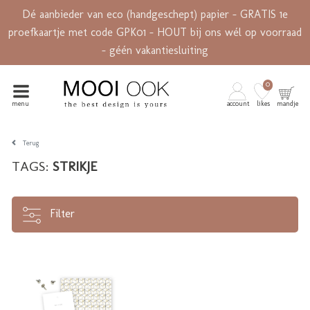
Dé aanbieder van eco (handgeschept) papier - GRATIS 1e
proefkaartje met code GPK01 - HOUT bij ons wél op voorraad
- géén vakantiesluiting
0
menu
account
likes
mandje
Terug
TAGS:
STRIKJE
Filter