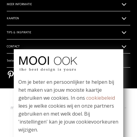
MEER INFORMATIE
Papiersoorten
KAARTEN
Levertijden
Geboortekaartjes
TIPS & INSPIRATIE
Prijsoverzicht
Trouwkaarten zelf ontwerpen
Retouren
Hippe en unieke babynamen
CONTACT
Rouwdrukwerk
Algemene voorwaarden
- Babynamen jongens
Stilgeboren kindje
Privacy verklaring
Wie zijn wij
Social media
- Babynamen meisjes
_
Vragen? Mail ons! team@mooiook.nl
- Babynamen unisex
Bestel een papierwaaier
Pinterest
Pinterest
Zakelijk drukwerk
Bloei mij! Groeipapier tips!
Om je beter en persoonlijker te helpen bij
Contact
Meest gestelde vragen
het maken van jouw mooiste kaartje
gebruiken we cookies. In ons
cookiebeleid
Copyright
|
Contact
|
lees je welke cookies wij en onze partners
ma t/m vr 09.00 - 12.00 u
-
Whatsapp: 06-1980 6980
-
gebruiken en met welk doel. Bij
team@mooiook.nl
'instellingen' kan je jouw cookievoorkeuren
|
© MOOI OOK 2026
|
powered by DRN Cards 2026
wijzigen.