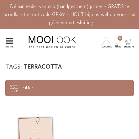
Dé aanbieder van eco (handgeschept) papier - GRATIS 1e
proefkaartje met code GPK01 - HOUT bij ons wél op voorraad
- géén vakantiesluiting
0
menu
account
likes
mandje
TAGS:
TERRACOTTA
Filter