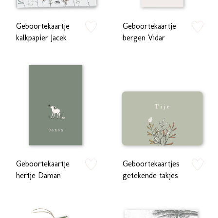
Geboortekaartje
Geboortekaartje
zet op verlanglijstje
zet op verlan
kalkpapier Jacek
bergen Vidar
Geboortekaartje
Geboortekaartjes
zet op verlanglijstje
zet op verlan
hertje Daman
getekende takjes