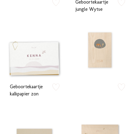
Geboortekaartje
zet op verlanglijstje
zet op verlan
jungle Wytse
Geboortekaartje
zet op verlanglijstje
zet op verlan
kalkpapier zon