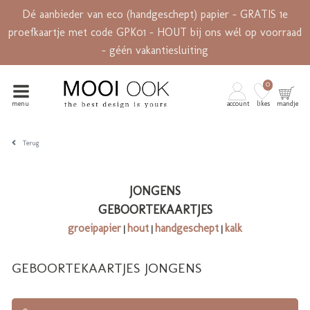
Dé aanbieder van eco (handgeschept) papier - GRATIS 1e
proefkaartje met code GPK01 - HOUT bij ons wél op voorraad
- géén vakantiesluiting
0
menu
account
likes
mandje
Terug
JONGENS
GEBOORTEKAARTJES
groeipapier
hout
handgeschept
kalk
|
|
|
GEBOORTEKAARTJES JONGENS