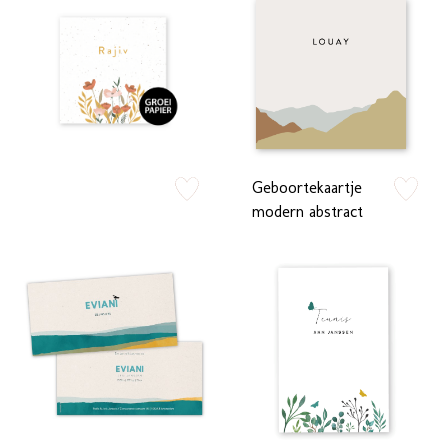
Geboortekaartje
zet op verlanglijstje
zet op verlan
modern abstract