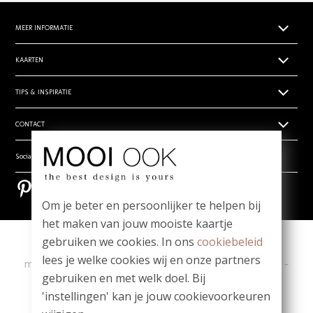
MEER INFORMATIE
Papiersoorten
KAARTEN
Levertijden
Geboortekaartjes
TIPS & INSPIRATIE
Prijsoverzicht
Trouwkaarten zelf ontwerpen
Retouren
Hippe en unieke babynamen
CONTACT
Rouwdrukwerk
Algemene voorwaarden
- Babynamen jongens
Stilgeboren kindje
Privacy verklaring
Wie zijn wij
Social media
- Babynamen meisjes
_
Vragen? Mail ons! team@mooiook.nl
- Babynamen unisex
Bestel een papierwaaier
Pinterest
Pinterest
Zakelijk drukwerk
Bloei mij! Groeipapier tips!
Om je beter en persoonlijker te helpen bij
Contact
Meest gestelde vragen
het maken van jouw mooiste kaartje
gebruiken we cookies. In ons
cookiebeleid
Copyright
|
Contact
|
lees je welke cookies wij en onze partners
ma t/m vr 09.00 - 12.00 u
-
Whatsapp: 06-1980 6980
-
gebruiken en met welk doel. Bij
team@mooiook.nl
'instellingen' kan je jouw cookievoorkeuren
|
© MOOI OOK 2026
|
powered by DRN Cards 2026