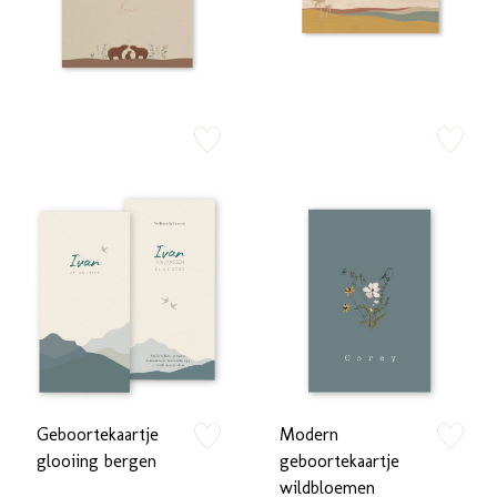
zet op verlanglijstje
zet op verlan
Geboortekaartje
Modern
zet op verlanglijstje
zet op verlan
glooiing bergen
geboortekaartje
wildbloemen