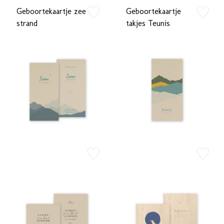
Geboortekaartje zee
Geboortekaartje
zet op verlanglijstje
zet op verlan
strand
takjes Teunis
zet op verlanglijstje
zet op verlan