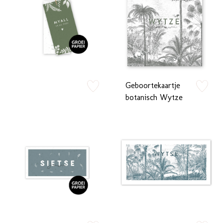
Geboortekaartje
zet op verlanglijstje
zet op verlan
botanisch Wytze