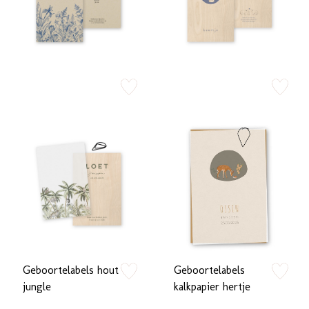
zet op verlanglijstje
zet op verlan
Geboortelabels hout
Geboortelabels
zet op verlanglijstje
zet op verlan
jungle
kalkpapier hertje