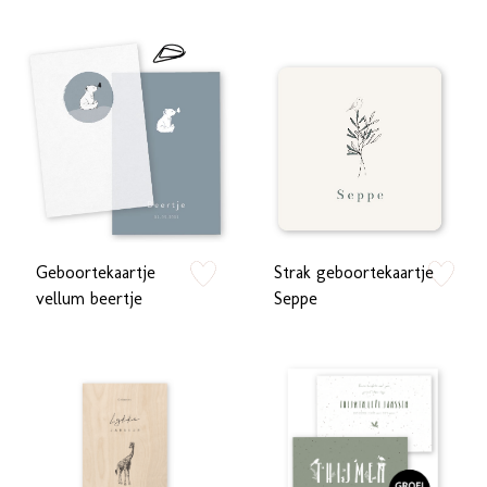
Geboortekaartje
Strak geboortekaartje
zet op verlanglijstje
zet op verlan
vellum beertje
Seppe