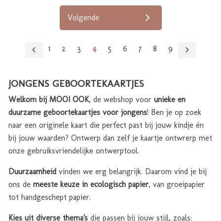
Volgende
1
2
3
4
5
6
7
8
9
JONGENS GEBOORTEKAARTJES
Welkom bij MOOI OOK
, de webshop voor
unieke en
duurzame geboortekaartjes voor jongens
! Ben je op zoek
naar een originele kaart die perfect past bij jouw kindje én
bij jouw waarden? Ontwerp dan zelf je kaartje ontwrerp met
onze gebruiksvriendelijke ontwerptool.
Duurzaamheid
vinden we erg belangrijk. Daarom vind je bij
ons de
meeste keuze in ecologisch papier
, van groeipapier
tot handgeschept papier.
Kies uit diverse thema's
die passen bij jouw stijl, zoals: