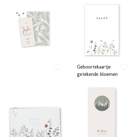
Geboortekaartje
zet op verlanglijstje
zet op verlan
getekende bloemen