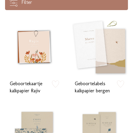
Filter
Geboortekaartje
Geboortelabels
zet op verlanglijstje
zet op verlan
kalkpapier Rajiv
kalkpapier bergen